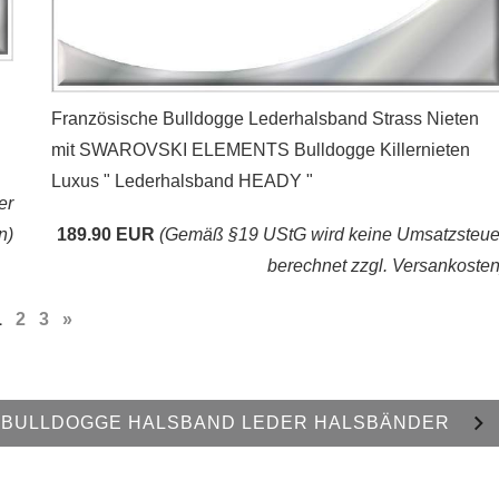
Französische Bulldogge Lederhalsband Strass Nieten
mit SWAROVSKI ELEMENTS Bulldogge Killernieten
Luxus " Lederhalsband HEADY "
er
n)
189.90 EUR
(Gemäß §19 UStG wird keine Umsatzsteue
berechnet zzgl. Versankosten
1
2
3
»
 BULLDOGGE HALSBAND LEDER HALSBÄNDER